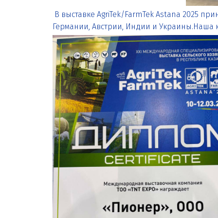
В выставке AgriTek/FarmTek Astana 2025 прин
Германии, Австрии, Индии и Украины.Наша 