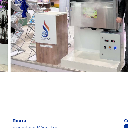
Почта
С
pionerholod@mail.ru