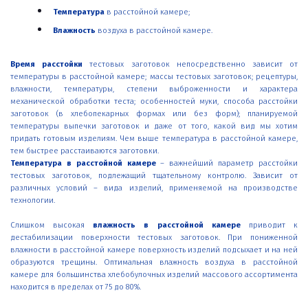
Температура
в расстойной камере;
Влажность
воздуха в расстойной камере.
Время расстойки
тестовых заготовок непосредственно зависит от
температуры в расстойной камере; массы тестовых заготовок; рецептуры,
влажности, температуры, степени выброженности и характера
механической обработки теста; особенностей муки, способа расстойки
заготовок (в хлебопекарных формах или без форм); планируемой
температуры выпечки заготовок и даже от того, какой вид мы хотим
придать готовым изделиям. Чем выше температура в расстойной камере,
тем быстрее расстаиваются заготовки.
Температура в расстойной камере
– важнейший параметр расстойки
тестовых заготовок, подлежащий тщательному контролю. Зависит от
различных условий – вида изделий, применяемой на производстве
технологии.
Слишком высокая
влажность в расстойной камере
приводит к
дестабилизации поверхности тестовых заготовок. При пониженной
влажности в расстойной камере поверхность изделий подсыхает и на ней
образуются трещины. Оптимальная влажность воздуха в расстойной
камере для большинства хлебобулочных изделий массового ассортимента
находится в пределах от 75 до 80%.