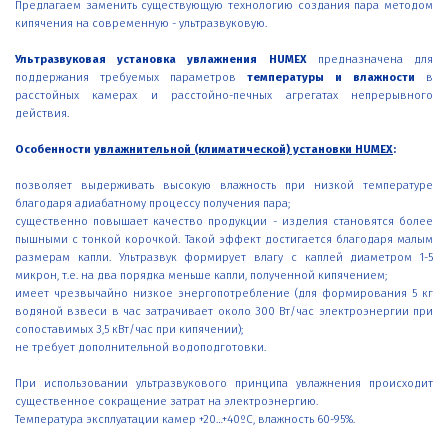
Предлагаем заменить существующую технологию создания пара методом
кипячения на современную - ультразвуковую.
Ультразвуковая установка увлажнения HUMEX
предназначена для
поддержания требуемых параметров
температуры и влажности
в
расстойных камерах и расстойно-печных агрегатах непрерывного
действия.
Особенности
увлажнительной (климатической) установки HUMEX
:
позволяет выдерживать высокую влажность при низкой температуре
благодаря адиабатному процессу получения пара;
существенно повышает качество продукции - изделия становятся более
пышными с тонкой корочкой. Такой эффект достигается благодаря малым
размерам капли. Ультразвук формирует влагу с каплей диаметром 1-5
микрон, т.е. на два порядка меньше капли, полученной кипячением;
имеет чрезвычайно низкое энергопотребление (для формирования 5 кг
водяной взвеси в час затрачивает около 300 Вт/час электроэнергии при
сопоставимых 3,5 кВт/час при кипячении);
не требует дополнительной водоподготовки.
При использовании ультразвукового принципа увлажнения происходит
существенное сокращение затрат на электроэнергию.
Температура эксплуатации камер +20…+40ºС, влажность 60-95%.